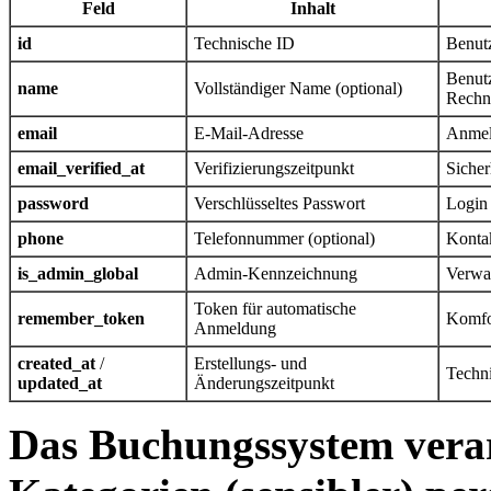
Feld
Inhalt
id
Technische ID
Benutz
Benutz
name
Vollständiger Name (optional)
Rechn
email
E-Mail-Adresse
Anmel
email_verified_at
Verifizierungszeitpunkt
Sicher
password
Verschlüsseltes Passwort
Login 
phone
Telefonnummer (optional)
Konta
is_admin_global
Admin-Kennzeichnung
Verwa
Token für automatische
remember_token
Komfo
Anmeldung
created_at
/
Erstellungs- und
Techni
updated_at
Änderungszeitpunkt
Das Buchungssystem verar