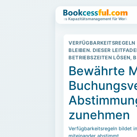
Wartelistenbasiertes Kapazitätsmanagement für Workshops un
VERFÜGBARKEITSREGELN 
BLEIBEN. DIESER LEITFAD
ETRIEBSZEITEN LÖSEN, B
Bewährte M
Buchungsve
Abstimmung
zunehmen
Verfügbarkeitsregeln bildet 
miteinander abstimmt.