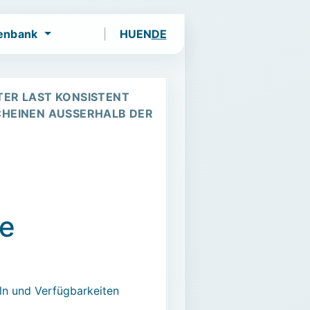
enbank
HU
EN
DE
und Events.
TER LAST KONSISTENT
CHEINEN AUSSERHALB DER B
te
ln und Verfügbarkeiten