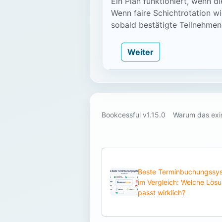
Ein Plan funktioniert, wenn di
Wenn faire Schichtrotation wi
sobald bestätigte Teilnehme
Weiter
Bookcessful v1.15.0
Warum das exis
Beste Terminbuchungssy
im Vergleich: Welche Lös
passt wirklich?