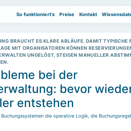
So funktioniert’s
Preise
Kontakt
Wissensdat
vents.
Wartelistenbasiertes Kapazitätsmanagement für Workshops und
G BRAUCHT ES KLARE ABLÄUFE, DAMIT TYPISCHE 
E LAGE MIT ORGANISATOREN KÖNNEN RESERVIERUNGE
ERWALTEN UNGELÖST, STEIGEN MANUELLER ABST
EN.
obleme bei der
rwaltung: bevor wiede
ler entstehen
n Buchungssystemen die operative Logik, die Buchungsrege