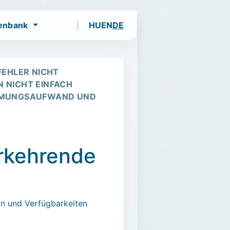
enbank
HU
EN
DE
 Events.
FEHLER NICHT
N NICHT EINFACH
IMMUNGSAUFWAND UND
rkehrende
ln und Verfügbarkeiten