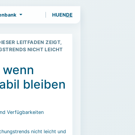
enbank
HU
EN
DE
und Events.
ESER LEITFADEN ZEIGT,
GSTRENDS NICHT LEICHT
: wenn
abil bleiben
und Verfügbarkeiten
chungstrends nicht leicht und