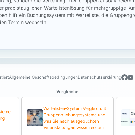
drang, sondern die Verteilung. Ziel: Gruppen ausbalanciere
ner praxistauglichen Wartelistenlösung für mehrgruppige K
pen hilft ein Buchungssystem mit Warteliste, die Gruppeng
den Termin wechseln.
tiert
Allgemeine Geschäftsbedingungen
Datenschutzerklärung
Vergleiche
Wartelisten-System Vergleich: 3
steme
Gruppenbuchungssysteme und
ung
was Sie nach ausgebuchten
Veranstaltungen wissen sollten