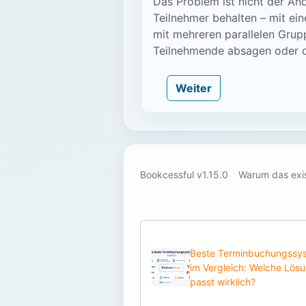
Das Problem ist nicht der An
Teilnehmer behalten – mit ei
mit mehreren parallelen Grup
Teilnehmende absagen oder 
Weiter
Bookcessful v1.15.0
Warum das exis
Beste Terminbuchungssy
im Vergleich: Welche Lös
passt wirklich?