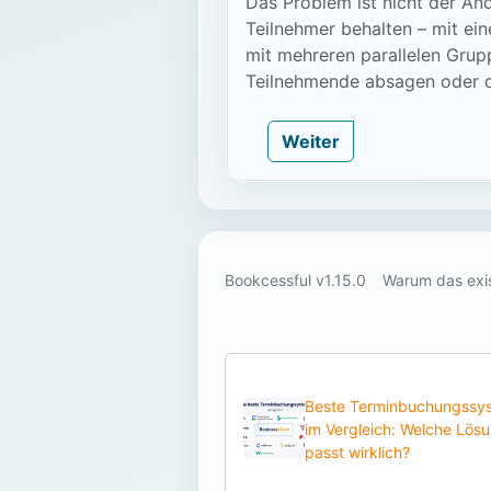
Das Problem ist nicht der An
Teilnehmer behalten – mit ei
mit mehreren parallelen Grup
Teilnehmende absagen oder 
Weiter
Bookcessful v1.15.0
Warum das exis
Beste Terminbuchungssy
im Vergleich: Welche Lös
passt wirklich?