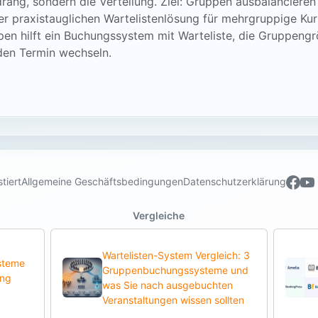
drang, sondern die Verteilung. Ziel: Gruppen ausbalanciere
ner praxistauglichen Wartelistenlösung für mehrgruppige K
pen hilft ein Buchungssystem mit Warteliste, die Gruppeng
den Termin wechseln.
tiert
Allgemeine Geschäftsbedingungen
Datenschutzerklärung
Vergleiche
Wartelisten-System Vergleich: 3
steme
Gruppenbuchungssysteme und
ung
was Sie nach ausgebuchten
Veranstaltungen wissen sollten