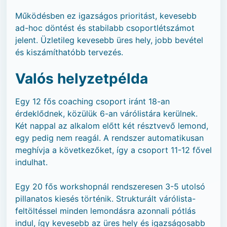
Működésben ez igazságos prioritást, kevesebb
ad-hoc döntést és stabilabb csoportlétszámot
jelent. Üzletileg kevesebb üres hely, jobb bevétel
és kiszámíthatóbb tervezés.
Valós helyzetpélda
Egy 12 fős coaching csoport iránt 18-an
érdeklődnek, közülük 6-an várólistára kerülnek.
Két nappal az alkalom előtt két résztvevő lemond,
egy pedig nem reagál. A rendszer automatikusan
meghívja a következőket, így a csoport 11-12 fővel
indulhat.
Egy 20 fős workshopnál rendszeresen 3-5 utolsó
pillanatos kiesés történik. Strukturált várólista-
feltöltéssel minden lemondásra azonnali pótlás
indul, így kevesebb az üres hely és igazságosabb