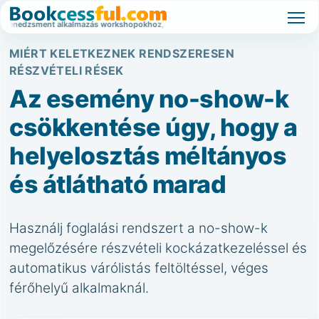
menedzsment alkalmazás workshopokhoz, tanfolyamokhoz és nagy érdeklődésű esemé
MIÉRT KELETKEZNEK RENDSZERESEN
RÉSZVÉTELI RÉSEK
Az esemény no-show-k
csökkentése úgy, hogy a
helyelosztás méltányos
és átlátható marad
Használj foglalási rendszert a no-show-k
megelőzésére részvételi kockázatkezeléssel és
automatikus várólistás feltöltéssel, véges
férőhelyű alkalmaknál.