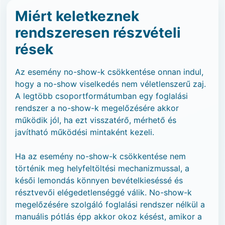
Miért keletkeznek
rendszeresen részvételi
rések
Az esemény no-show-k csökkentése onnan indul,
hogy a no-show viselkedés nem véletlenszerű zaj.
A legtöbb csoportformátumban egy foglalási
rendszer a no-show-k megelőzésére akkor
működik jól, ha ezt visszatérő, mérhető és
javítható működési mintaként kezeli.
Ha az esemény no-show-k csökkentése nem
történik meg helyfeltöltési mechanizmussal, a
késői lemondás könnyen bevételkieséssé és
résztvevői elégedetlenséggé válik. No-show-k
megelőzésére szolgáló foglalási rendszer nélkül a
manuális pótlás épp akkor okoz késést, amikor a