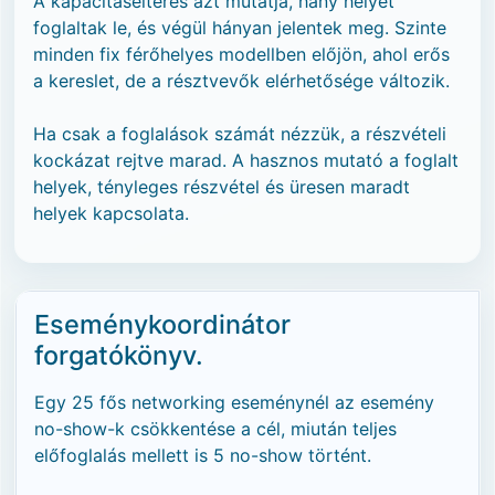
A kapacitáseltérés azt mutatja, hány helyet
foglaltak le, és végül hányan jelentek meg. Szinte
minden fix férőhelyes modellben előjön, ahol erős
a kereslet, de a résztvevők elérhetősége változik.
Ha csak a foglalások számát nézzük, a részvételi
kockázat rejtve marad. A hasznos mutató a foglalt
helyek, tényleges részvétel és üresen maradt
helyek kapcsolata.
Eseménykoordinátor
forgatókönyv.
Egy 25 fős networking eseménynél az esemény
no-show-k csökkentése a cél, miután teljes
előfoglalás mellett is 5 no-show történt.