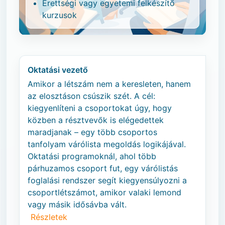
Érettségi vagy egyetemi felkészítő
kurzusok
Oktatási vezető
Amikor a létszám nem a keresleten, hanem
az elosztáson csúszik szét. A cél:
kiegyenlíteni a csoportokat úgy, hogy
közben a résztvevők is elégedettek
maradjanak – egy több csoportos
tanfolyam várólista megoldás logikájával.
Oktatási programoknál, ahol több
párhuzamos csoport fut, egy várólistás
foglalási rendszer segít kiegyensúlyozni a
csoportlétszámot, amikor valaki lemond
vagy másik idősávba vált.
Részletek