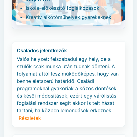
Iskola-előkészítő foglalkozások
Kreatív alkotóműhelyek gyerekeknek
Családos jelentkezők
Valós helyzet: felszabadul egy hely, de a
szülők csak munka után tudnak dönteni. A
folyamat attól lesz működőképes, hogy van
benne életszerű határidő. Családi
programoknál gyakoriak a közös döntések
és késői módosítások, ezért egy várólistás
foglalási rendszer segít akkor is telt házat
tartani, ha közben lemondások érkeznek.
Részletek