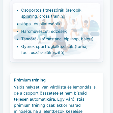
Csoportos fitneszórák (aerobik,
spinning, cross training)
Jóga- és pilatesórák
Harcművészeti edzések
Táncórák (társastánc, hip-hop, balett)
Gyerek sportfoglalkozások (torna,
foci, úszás-előkészítő)
Prémium tréning
Valós helyzet: van várólista és lemondás is,
de a csoport összetételét nem bíznád
teljesen automatikára. Egy várólistás
prémium tréning csak akkor marad
minőségi, ha a jelentkezők kezelése