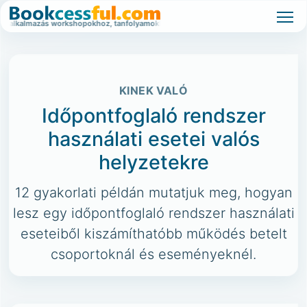
s workshopokhoz, tanfolyamokhoz és nagy érdeklődésű eseményekhez.
Várólis
KINEK VALÓ
Időpontfoglaló rendszer
használati esetei valós
helyzetekre
12 gyakorlati példán mutatjuk meg, hogyan
lesz egy időpontfoglaló rendszer használati
eseteiből kiszámíthatóbb működés betelt
csoportoknál és eseményeknél.