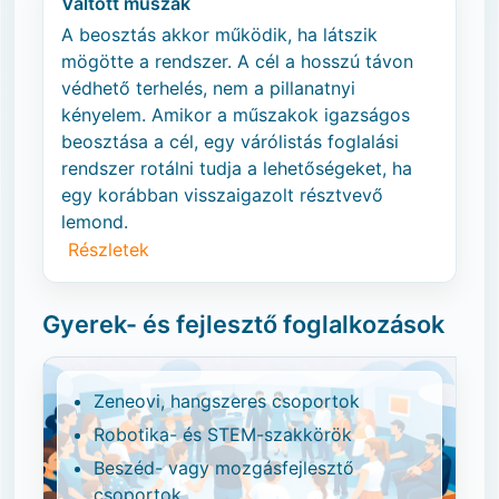
Váltott műszak
A beosztás akkor működik, ha látszik
mögötte a rendszer. A cél a hosszú távon
védhető terhelés, nem a pillanatnyi
kényelem. Amikor a műszakok igazságos
beosztása a cél, egy várólistás foglalási
rendszer rotálni tudja a lehetőségeket, ha
egy korábban visszaigazolt résztvevő
lemond.
Részletek
Gyerek- és fejlesztő foglalkozások
Zeneovi, hangszeres csoportok
Robotika- és STEM-szakkörök
Beszéd- vagy mozgásfejlesztő
csoportok