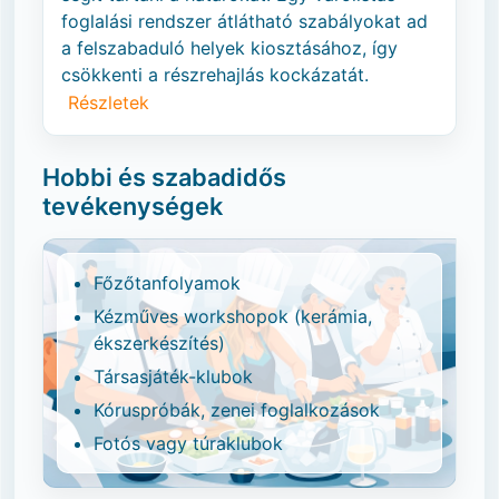
foglalási rendszer átlátható szabályokat ad
a felszabaduló helyek kiosztásához, így
csökkenti a részrehajlás kockázatát.
Részletek
Hobbi és szabadidős
tevékenységek
Főzőtanfolyamok
Kézműves workshopok (kerámia,
ékszerkészítés)
Társasjáték-klubok
Kóruspróbák, zenei foglalkozások
Fotós vagy túraklubok