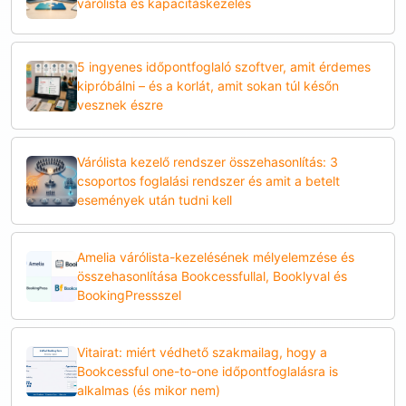
várólista és kapacitáskezelés
5 ingyenes időpontfoglaló szoftver, amit érdemes
kipróbálni – és a korlát, amit sokan túl későn
vesznek észre
Várólista kezelő rendszer összehasonlítás: 3
csoportos foglalási rendszer és amit a betelt
események után tudni kell
Amelia várólista-kezelésének mélyelemzése és
összehasonlítása Bookcessfullal, Booklyval és
BookingPressszel
Vitairat: miért védhető szakmailag, hogy a
Bookcessful one-to-one időpontfoglalásra is
alkalmas (és mikor nem)