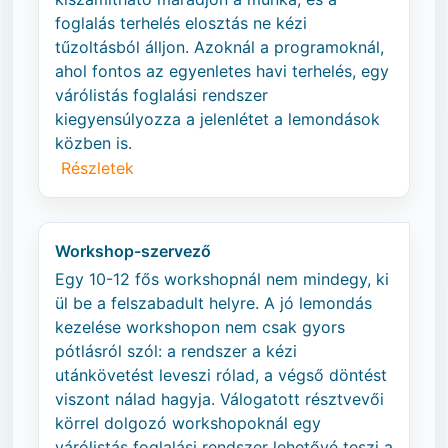
foglalás terhelés elosztás ne kézi
tűzoltásból álljon. Azoknál a programoknál,
ahol fontos az egyenletes havi terhelés, egy
várólistás foglalási rendszer
kiegyensúlyozza a jelenlétet a lemondások
közben is.
Részletek
Workshop-szervező
Egy 10-12 fős workshopnál nem mindegy, ki
ül be a felszabadult helyre. A jó lemondás
kezelése workshopon nem csak gyors
pótlásról szól: a rendszer a kézi
utánkövetést leveszi rólad, a végső döntést
viszont nálad hagyja. Válogatott résztvevői
körrel dolgozó workshopoknál egy
várólistás foglalási rendszer lehetővé teszi a