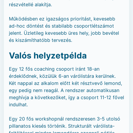
részvétellé alakítja.
Működésben ez igazságos prioritást, kevesebb
ad-hoc döntést és stabilabb csoportlétszámot
jelent. Üzletileg kevesebb üres hely, jobb bevétel
és kiszámíthatóbb tervezés.
Valós helyzetpélda
Egy 12 fős coaching csoport iránt 18-an
érdeklődnek, közülük 6-an várólistára kerülnek.
Két nappal az alkalom előtt két résztvevő lemond,
egy pedig nem reagál. A rendszer automatikusan
meghívja a következőket, így a csoport 11-12 fővel
indulhat.
Egy 20 fős workshopnál rendszeresen 3-5 utolsó
pillanatos kiesés történik. Strukturált várólista-