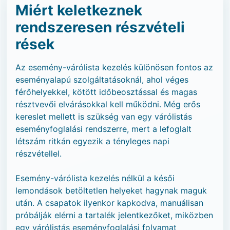
Miért keletkeznek
rendszeresen részvételi
rések
Az esemény-várólista kezelés különösen fontos az
eseményalapú szolgáltatásoknál, ahol véges
férőhelyekkel, kötött időbeosztással és magas
résztvevői elvárásokkal kell működni. Még erős
kereslet mellett is szükség van egy várólistás
eseményfoglalási rendszerre, mert a lefoglalt
létszám ritkán egyezik a tényleges napi
részvétellel.
Esemény-várólista kezelés nélkül a késői
lemondások betöltetlen helyeket hagynak maguk
után. A csapatok ilyenkor kapkodva, manuálisan
próbálják elérni a tartalék jelentkezőket, miközben
egy várólistás eseményfoglalási folyamat