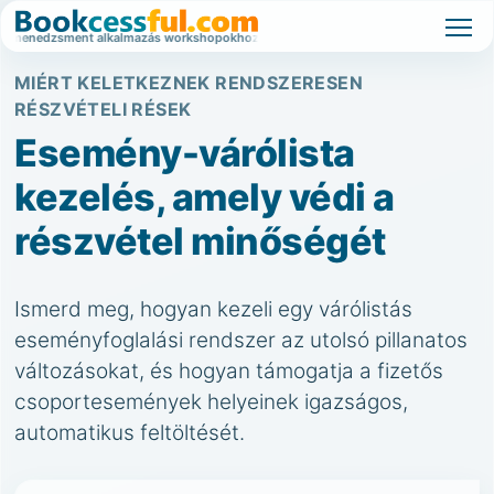
smenedzsment alkalmazás workshopokhoz, tanfolyamokhoz és nagy érdeklődésű esem
MIÉRT KELETKEZNEK RENDSZERESEN
RÉSZVÉTELI RÉSEK
Esemény-várólista
kezelés, amely védi a
részvétel minőségét
Ismerd meg, hogyan kezeli egy várólistás
eseményfoglalási rendszer az utolsó pillanatos
változásokat, és hogyan támogatja a fizetős
csoportesemények helyeinek igazságos,
automatikus feltöltését.